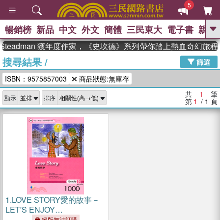
5
暢銷榜
新品
中文
外文
簡體
三民東大
電子書
親子
GO
 Steadman 獲年度作家，《史坎德》系列帶你踏上熱血奇幻旅程
搜尋結果
/
、
、
熱搜：
東野圭吾
The Odyssey
篩選
、
、
父親節
如果歷史是一群喵
暑期
ISBN：9575857003
商品狀態:無庫存
、
、
推薦
國際布克獎 臺灣漫遊錄
方
、
、
念華
台灣的李登輝時代
數學女
共
1
筆
顯示
排序
、
孩：黎曼猜想
偉大的迷走神經
第
1
/ 1
頁
1.
LOVE STORY愛的故事－
LET'S ENJOY
MASTERPIECES 1
絕版無法訂購