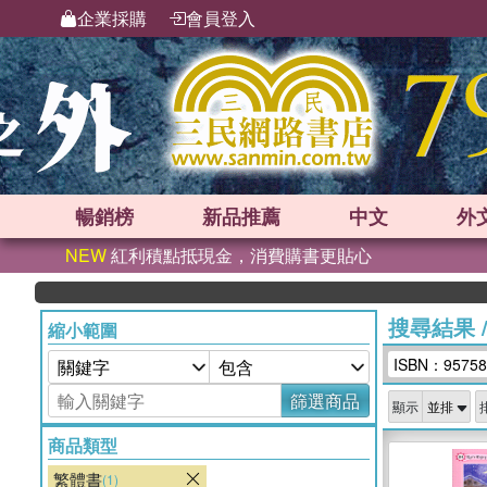
企業採購
會員登入
暢銷榜
新品
推薦
中文
外
NEW
紅利積點抵現金，消費購書更貼心
搜尋結果
縮小範圍
ISBN：95758
篩選商品
顯示
商品類型
繁體書
(1)