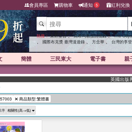
會員專區
購物車
通知
紅利兌換
5
、
、
熱搜：
東野圭吾
高希均教授回憶錄
The Odys
、
、
、
國際布克獎 臺灣漫遊錄
方念華
台灣的李登
文
簡體
三民東大
電子書
親
英國出版界指標
/
57003
商品類型:繁體書
排序