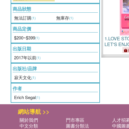
商品狀態
無法訂購
無庫存
(1)
(1)
商品定價
$200~$399
(1)
1.
LOVE S
LET'S ENJ
出版日期
MASTERPI
2017年以前
(1)
出版社/品牌
寂天文化
(1)
作者
Erich Segal
(1)
網站導航 >>
關於我們
門市專區
人才招
中文分類
圖書分類法
中國圖