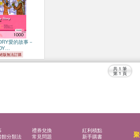
TORY愛的故事－
OY
ECES 1
絕版無法訂購
共
1
筆
第
1
頁
募
禮券兌換
紅利積點
聚
書館分類法
常見問題
新手購書