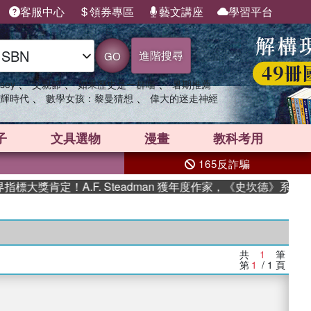
客服中心
領券專區
藝文講座
學習平台
進階搜尋
GO
、
、
、
sey
父親節
如果歷史是一群喵
暑期推薦
、
、
輝時代
數學女孩：黎曼猜想
偉大的迷走神經
子
文具選物
漫畫
教科考用
165反詐騙
大獎肯定！A.F. Steadman 獲年度作家，《史坎德》系列
共
1
筆
第
1
/ 1
頁