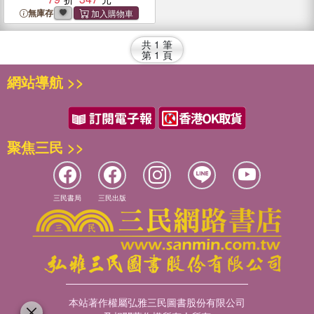
無庫存
共
1
筆
第
1
頁
網站導航 >>
聚焦三民 >>
三民書局
三民出版
本站著作權屬弘雅三民圖書股份有限公司