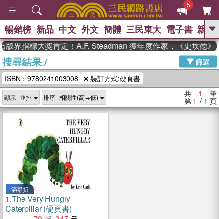
5
暢銷榜
新品
中文
外文
簡體
三民東大
電子書
親子
GO
版界指標大獎肯定！A.F. Steadman 獲年度作家，《史坎
搜尋結果
/
、
、
熱搜：
東野圭吾
The Odyssey
篩選
、
、
父親節
如果歷史是一群喵
暑期
ISBN：9780241003008
裝訂方式:硬頁書
、
、
推薦
國際布克獎 臺灣漫遊錄
方
、
、
念華
台灣的李登輝時代
數學女
共
1
筆
顯示
排序
、
孩：黎曼猜想
偉大的迷走神經
第
1
/ 1
頁
滿額折
1.
The Very Hungry
Caterpillar (硬頁書)
79
347