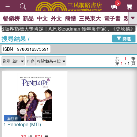
5
暢銷榜
新品
中文
外文
簡體
三民東大
電子書
親子
GO
出版界指標大獎肯定！A.F. Steadman 獲年度作家，《史坎
搜尋結果
/
、
熱搜：
東野圭吾
高希均教授回憶錄
篩選
、
、
、
The Odyssey
父親節
如果歷
ISBN：9780312375591
、
、
史是一群喵
暑期推薦
國際布克
、
、
獎 臺灣漫遊錄
方念華
台灣的李
共
1
筆
顯示
排序
、
、
登輝時代
數學女孩：黎曼猜想
第
1
/ 1
頁
偉大的迷走神經
滿額折
1.
Penelope (MTI)
79
571