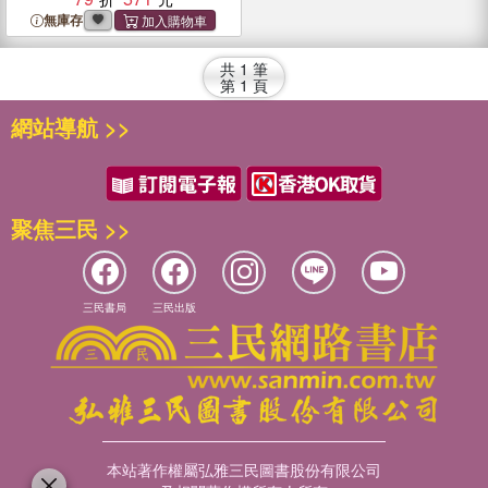
無庫存
共
1
筆
第
1
頁
網站導航 >>
聚焦三民 >>
三民書局
三民出版
本站著作權屬弘雅三民圖書股份有限公司