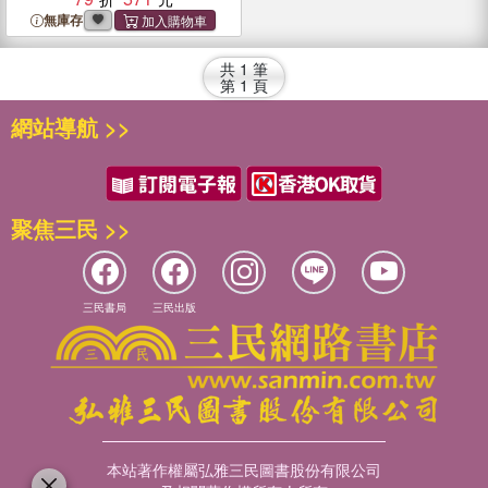
無庫存
共
1
筆
第
1
頁
網站導航 >>
聚焦三民 >>
三民書局
三民出版
本站著作權屬弘雅三民圖書股份有限公司