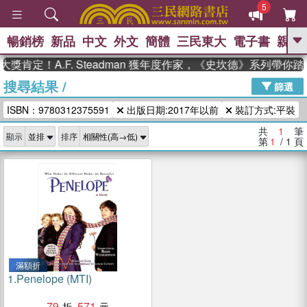
5
暢銷榜
新品
中文
外文
簡體
三民東大
電子書
親子
GO
獎肯定！A.F. Steadman 獲年度作家，《史坎德》系列帶你
搜尋結果
/
、
熱搜：
東野圭吾
高希均教授回憶錄
篩選
、
、
、
The Odyssey
父親節
如果歷
ISBN：9780312375591
出版日期:2017年以前
裝訂方式:平裝
、
、
史是一群喵
暑期推薦
國際布克
、
、
獎 臺灣漫遊錄
方念華
台灣的李
共
1
筆
顯示
排序
、
、
登輝時代
數學女孩：黎曼猜想
第
1
/ 1
頁
偉大的迷走神經
滿額折
1.
Penelope (MTI)
79
571