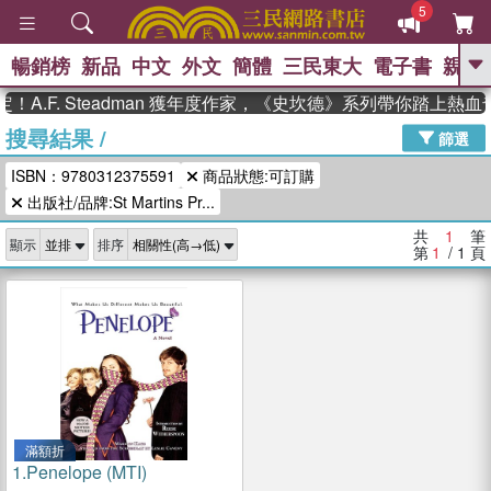
5
暢銷榜
新品
中文
外文
簡體
三民東大
電子書
親子
GO
A.F. Steadman 獲年度作家，《史坎德》系列帶你踏上熱血
搜尋結果
/
、
、
熱搜：
東野圭吾
The Odyssey
篩選
、
、
、
父親節
花開錦繡
暑期推薦
ISBN：9780312375591
商品狀態:可訂購
、
、
方念華
台灣的李登輝時代
數學
、
出版社/品牌:St Martins Pr...
女孩：黎曼猜想
偉大的迷走神經
、
、
如果歷史是一群喵
臺灣漫遊錄
共
1
筆
顯示
排序
第
1
/ 1
頁
滿額折
1.
Penelope (MTI)