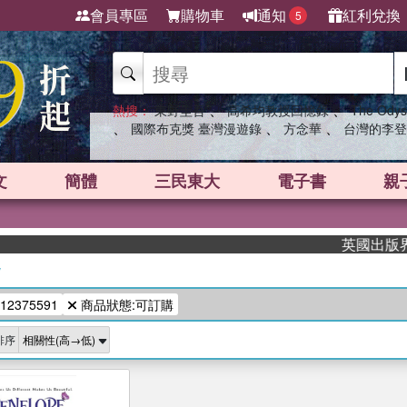
會員專區
購物車
通知
紅利兌換
5
、
、
熱搜：
東野圭吾
高希均教授回憶錄
The Odys
、
、
、
國際布克獎 臺灣漫遊錄
方念華
台灣的李登
文
簡體
三民東大
電子書
親
英國出版界指標
/
12375591
商品狀態:可訂購
排序