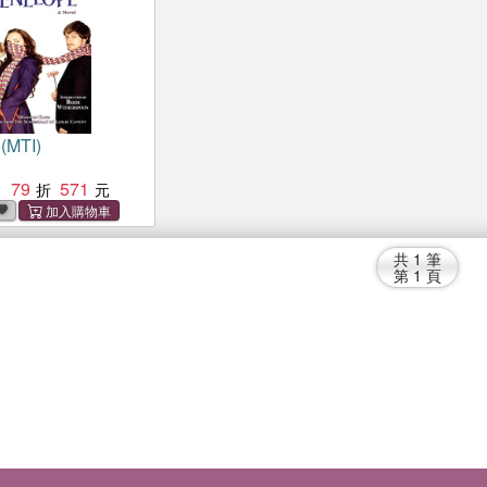
(MTI)
79
571
：
共
1
筆
第
1
頁