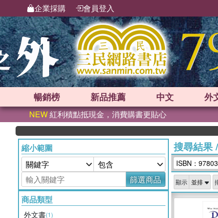
企業採購
會員登入
暢銷榜
新品
推薦
中文
外
NEW
紅利積點抵現金，消費購書更貼心
搜尋結果
縮小範圍
ISBN：97803
篩選商品
顯示
商品類型
外文書
(1)