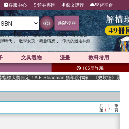
客服中心
領券專區
藝文講座
學習平台
進階搜尋
GO
、
、
、
sey
父親節
如果歷史是一群喵
暑期推薦
、
、
輝時代
數學女孩：黎曼猜想
偉大的迷走神經
子
文具選物
漫畫
教科考用
165反詐騙
大獎肯定！A.F. Steadman 獲年度作家，《史坎德》系列
共
1
筆
第
1
/ 1
頁