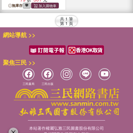
無庫存
共
1
筆
第
1
頁
網站導航 >>
聚焦三民 >>
三民書局
三民出版
本站著作權屬弘雅三民圖書股份有限公司