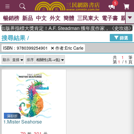
5
暢銷榜
新品
中文
外文
簡體
三民東大
電子書
親子
GO
出版界指標大獎肯定！A.F. Steadman 獲年度作家，《史坎
搜尋結果
/
、
、
熱搜：
東野圭吾
The Odyssey
篩選
、
、
父親節
如果歷史是一群喵
暑期
ISBN：9780399254901
作者:Eric Carle
、
、
推薦
國際布克獎 臺灣漫遊錄
方
、
、
念華
台灣的李登輝時代
數學女
共
1
筆
顯示
排序
、
孩：黎曼猜想
偉大的迷走神經
第
1
/ 1
頁
滿額折
1.
Mister Seahorse
79
301