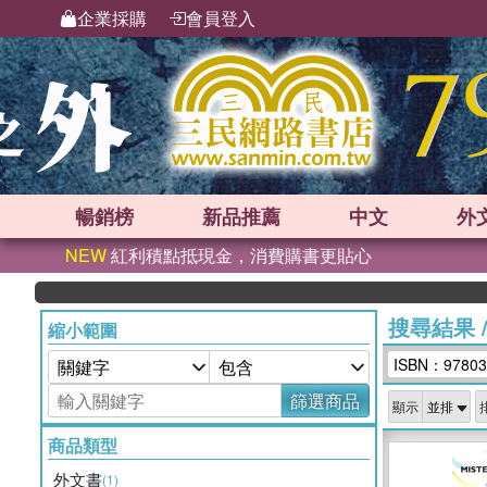
企業採購
會員登入
暢銷榜
新品
推薦
中文
外
NEW
紅利積點抵現金，消費購書更貼心
搜尋結果
縮小範圍
ISBN：97803
篩選商品
顯示
商品類型
外文書
(1)