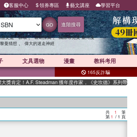
客服中心
領券專區
藝文講座
學習平台
進階搜尋
GO
、
、
果歷史是一群喵
暑期推薦
國際布克獎 臺灣漫
、
黎曼猜想
偉大的迷走神經
子
文具選物
漫畫
教科考用
165反詐騙
肯定！A.F. Steadman 獲年度作家，《史坎德》系列帶你踏
共
1
筆
第
1
/ 1
頁