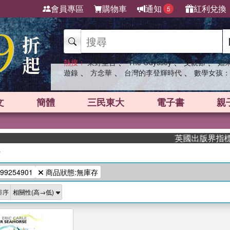
會員專區
購物車
通知
紅利兌換
5
、
、
、
熱搜：
東野圭吾
The Odyssey
父親節
如
、
、
、
遊錄
方念華
台灣的李登輝時代
數學女孩：
文
簡體
三民東大
電子書
親
英國出版界指標大獎
/
99254901
商品狀態:無庫存
排序