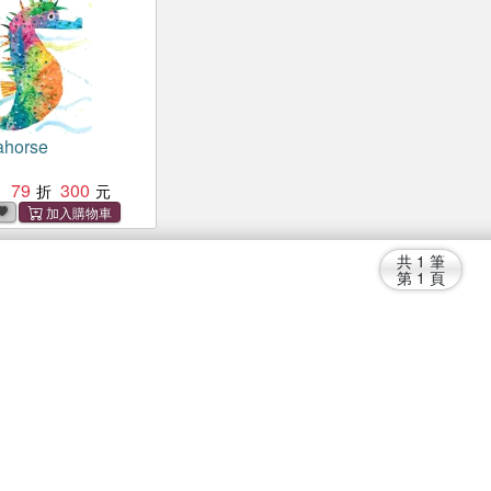
ahorse
79
300
：
共
1
筆
第
1
頁