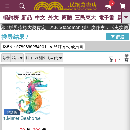
5
暢銷榜
新品
中文
外文
簡體
三民東大
電子書
親子
GO
國出版界指標大獎肯定！A.F. Steadman 獲年度作家，《史
搜尋結果
/
、
熱搜：
東野圭吾
高希均教授回憶錄
篩選
、
、
、
The Odyssey
父親節
花開錦
ISBN：9780399254901
裝訂方式:硬頁書
、
、
、
繡
暑期推薦
方念華
台灣的
、
李登輝時代
數學女孩：黎曼猜想
共
1
筆
顯示
排序
、
、
偉大的迷走神經
如果歷史是一
第
1
/ 1
頁
、
群喵
臺灣漫遊錄
滿額折
1.
Mister Seahorse
79
300