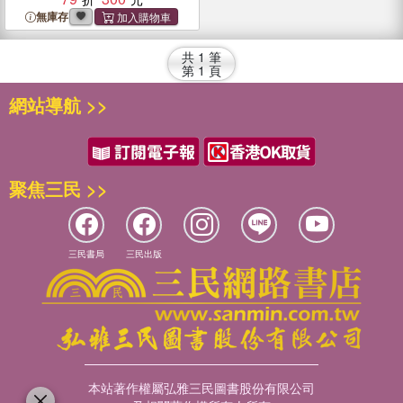
無庫存
共
1
筆
第
1
頁
網站導航 >>
聚焦三民 >>
三民書局
三民出版
本站著作權屬弘雅三民圖書股份有限公司