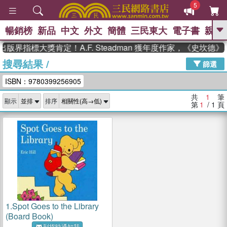
5
暢銷榜
新品
中文
外文
簡體
三民東大
電子書
親子
GO
出版界指標大獎肯定！A.F. Steadman 獲年度作家，《史坎
搜尋結果
/
、
熱搜：
東野圭吾
高希均教授回憶錄
篩選
、
、
、
The Odyssey
父親節
花開錦
ISBN：9780399256905
、
、
、
繡
暑期推薦
方念華
台灣的
、
李登輝時代
數學女孩：黎曼猜想
共
1
筆
顯示
排序
、
、
偉大的迷走神經
如果歷史是一
第
1
/ 1
頁
、
群喵
臺灣漫遊錄
1.
Spot Goes to the Library
(Board Book)
到貨時通知我