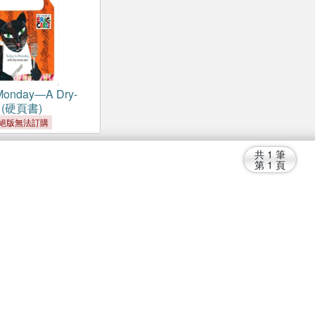
 Monday―A Dry-
k (硬頁書)
絕版無法訂購
共
1
筆
第
1
頁