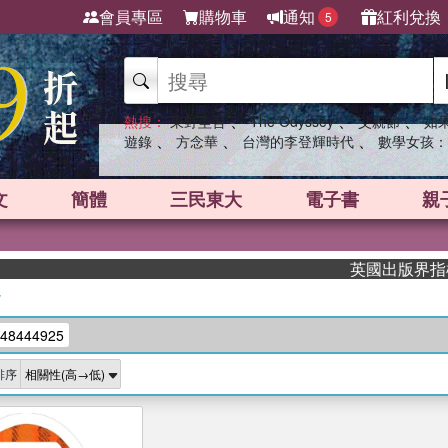
會員專區
購物車
通知
紅利兌換
5
、
、
、
熱搜：
東野圭吾
The Odyssey
父親節
如
、
、
、
遊錄
方念華
台灣的李登輝時代
數學女孩：
文
簡體
三民東大
電子書
親
英國出版界指標大獎
/
48444925
排序