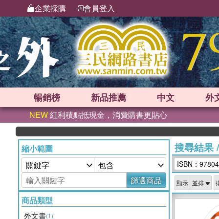
企業採購
會員登入
暢銷榜
新品
推薦
中文
外
NEW
紅利積點抵現金，消費購書更貼心
搜尋結果
縮小範圍
ISBN：97804
篩選商品
顯示
商品類型
外文書
(1)