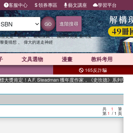
客服中心
領券專區
藝文講座
學習平台
進階搜尋
GO
、
、
果歷史是一群喵
暑期推薦
國際布克獎 臺灣漫
、
黎曼猜想
偉大的迷走神經
子
文具選物
漫畫
教科考用
165反詐騙
肯定！A.F. Steadman 獲年度作家，《史坎德》系列帶你
共
1
筆
第
1
/ 1
頁