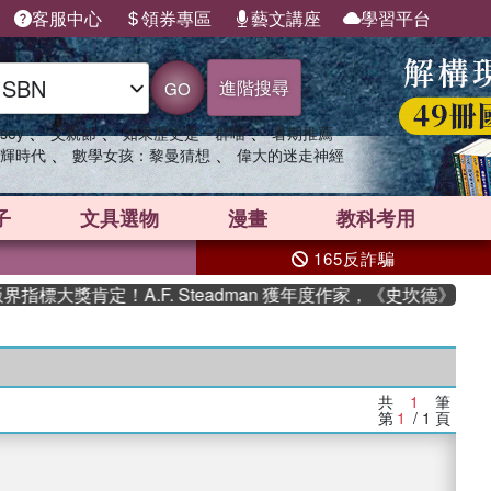
客服中心
領券專區
藝文講座
學習平台
進階搜尋
GO
、
、
、
sey
父親節
如果歷史是一群喵
暑期推薦
、
、
輝時代
數學女孩：黎曼猜想
偉大的迷走神經
子
文具選物
漫畫
教科考用
165反詐騙
標大獎肯定！A.F. Steadman 獲年度作家，《史坎德》系列
共
1
筆
第
1
/ 1
頁