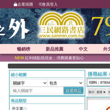
企業採購
會員登入
暢銷榜
新品
推薦
中文
外
NEW
紅利積點抵現金，消費購書更貼心
搜尋結果
縮小範圍
ISBN：97804
篩選商品
顯示
商品類型
外文書
(1)