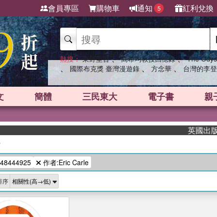
會員專區
購物車
通知
紅利兌換
5
、
、
熱搜：
東野圭吾
高希均教授回憶錄
The Odys
、
、
、
國際布克獎 臺灣漫遊錄
方念華
台灣的李登
文
簡體
三民東大
電子書
親
英國出版界指
/
48444925
作者:Eric Carle
排序