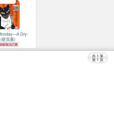
 Monday―A Dry-
k (硬頁書)
絕版無法訂購
共
1
筆
第
1
頁