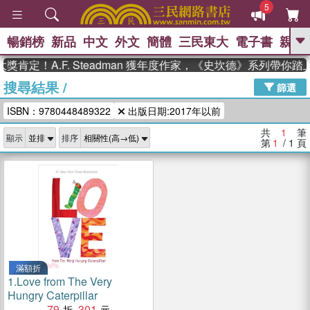
5
暢銷榜
新品
中文
外文
簡體
三民東大
電子書
親子
GO
肯定！A.F. Steadman 獲年度作家，《史坎德》系列帶你
搜尋結果
/
、
熱搜：
東野圭吾
高希均教授回憶錄
篩選
、
、
、
The Odyssey
父親節
如果歷
ISBN：9780448489322
出版日期:2017年以前
、
、
史是一群喵
暑期推薦
國際布克
、
、
獎 臺灣漫遊錄
方念華
台灣的李
共
1
筆
顯示
排序
、
、
登輝時代
數學女孩：黎曼猜想
第
1
/ 1
頁
偉大的迷走神經
滿額折
1.
Love from The Very
Hungry Caterpillar
79
301