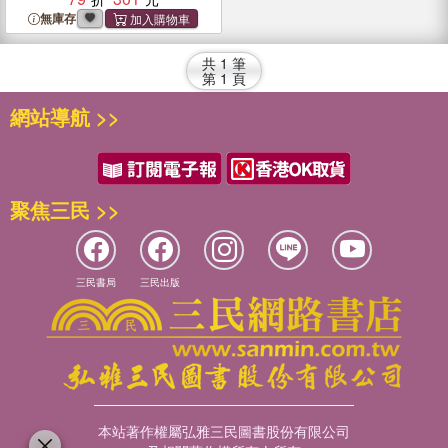
無庫存
共
1
筆
第
1
頁
網站導航 >>
聚焦三民 >>
三民書局
三民出版
本站著作權屬弘雅三民圖書股份有限公司