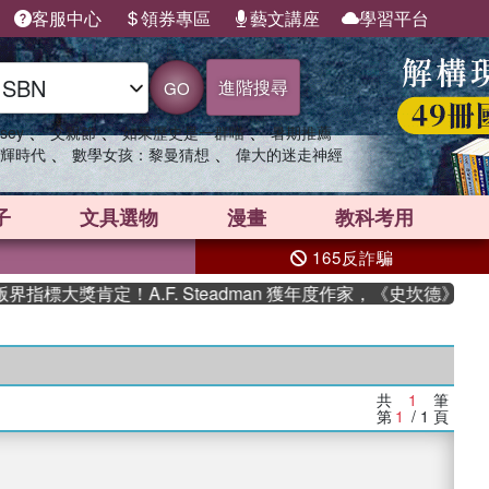
客服中心
領券專區
藝文講座
學習平台
進階搜尋
GO
、
、
、
sey
父親節
如果歷史是一群喵
暑期推薦
、
、
輝時代
數學女孩：黎曼猜想
偉大的迷走神經
子
文具選物
漫畫
教科考用
165反詐騙
指標大獎肯定！A.F. Steadman 獲年度作家，《史坎德》系
共
1
筆
第
1
/ 1
頁