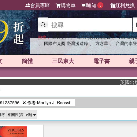
會員專區
購物車
通知
紅利兌換
5
、
、
熱搜：
東野圭吾
高希均教授回憶錄
The Odys
、
、
、
國際布克獎 臺灣漫遊錄
方念華
台灣的李登
文
簡體
三民東大
電子書
親
英國出版界
/
91237596
作者:Marilyn J. Roossi...
排序