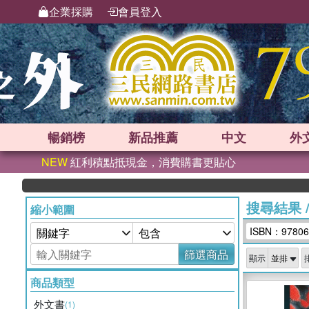
企業採購
會員登入
暢銷榜
新品
推薦
中文
外
NEW
紅利積點抵現金，消費購書更貼心
搜尋結果
縮小範圍
ISBN：97806
篩選商品
顯示
商品類型
外文書
(1)