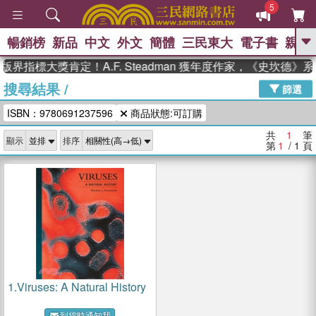
5
暢銷榜
新品
中文
外文
簡體
三民東大
電子書
親子
GO
版界指標大獎肯定！A.F. Steadman 獲年度作家，《史坎德
搜尋結果
/
、
、
熱搜：
東野圭吾
The Odyssey
篩選
、
、
父親節
如果歷史是一群喵
暑期
ISBN：9780691237596
商品狀態:可訂購
、
、
推薦
國際布克獎 臺灣漫遊錄
方
、
、
念華
台灣的李登輝時代
數學女
共
1
筆
顯示
排序
、
孩：黎曼猜想
偉大的迷走神經
第
1
/ 1
頁
1.
Viruses: A Natural History
到貨時通知我