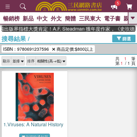
5
暢銷榜
新品
中文
外文
簡體
三民東大
電子書
親子
GO
國出版界指標大獎肯定！A.F. Steadman 獲年度作家，《史
搜尋結果
/
、
熱搜：
東野圭吾
高希均教授回憶錄
篩選
、
、
、
The Odyssey
父親節
如果歷
ISBN：9780691237596
商品定價:$800以上
、
、
史是一群喵
暑期推薦
國際布克
、
、
獎 臺灣漫遊錄
方念華
台灣的李
共
1
筆
顯示
排序
、
、
登輝時代
數學女孩：黎曼猜想
第
1
/ 1
頁
偉大的迷走神經
1.
Viruses: A Natural History
到貨時通知我