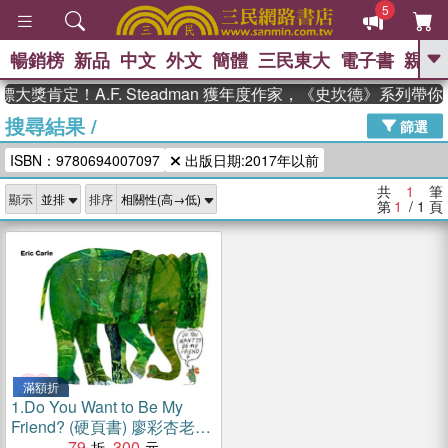
5
暢銷榜
新品
中文
外文
簡體
三民東大
電子書
親子
GO
大獎肯定！A.F. Steadman 獲年度作家，《史坎德》系列帶
搜尋結果
/
、
、
熱搜：
東野圭吾
The Odyssey
篩選
、
如果歷史是一群喵
國際布克獎 臺灣
ISBN：9780694007097
出版日期:2017年以前
、
、
漫遊錄
方念華
台灣的李登輝時
、
、
代
數學女孩：黎曼猜想
偉大的
共
1
筆
顯示
排序
迷走神經
第
1
/ 1
頁
滿額折
1.
Do You Want to Be My
Friend? (硬頁書) 廖彩杏老師
推薦有聲書第40週
79
300