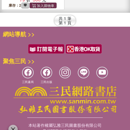
庫存：2
共
1
筆
第
1
頁
網站導航 >>
聚焦三民 >>
三民書局
三民出版
本站著作權屬弘雅三民圖書股份有限公司