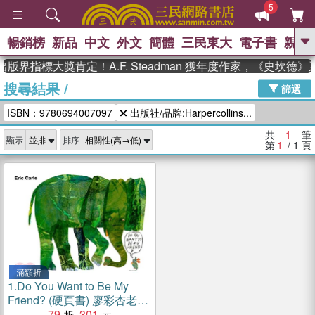
5
暢銷榜
新品
中文
外文
簡體
三民東大
電子書
親子
GO
版界指標大獎肯定！A.F. Steadman 獲年度作家，《史坎德
搜尋結果
/
、
熱搜：
東野圭吾
高希均教授回憶錄
篩選
、
、
、
The Odyssey
父親節
如果歷
ISBN：9780694007097
出版社/品牌:Harpercollins...
、
、
史是一群喵
暑期推薦
國際布克
、
、
獎 臺灣漫遊錄
方念華
台灣的李
共
1
筆
顯示
排序
、
、
登輝時代
數學女孩：黎曼猜想
第
1
/ 1
頁
偉大的迷走神經
滿額折
1.
Do You Want to Be My
Friend? (硬頁書) 廖彩杏老師
推薦有聲書第40週
79
301