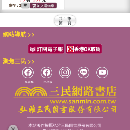
庫存：2
共
1
筆
第
1
頁
網站導航 >>
聚焦三民 >>
三民書局
三民出版
本站著作權屬弘雅三民圖書股份有限公司