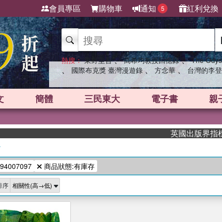
會員專區
購物車
通知
紅利兌換
5
、
、
熱搜：
東野圭吾
高希均教授回憶錄
The Odys
、
、
、
國際布克獎 臺灣漫遊錄
方念華
台灣的李登
文
簡體
三民東大
電子書
親
英國出版界指標大獎
/
94007097
商品狀態:有庫存
排序