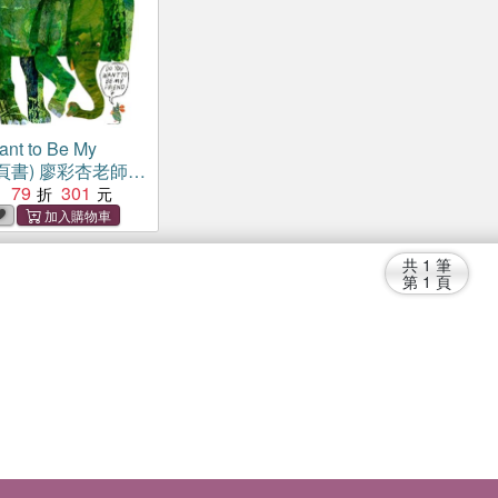
nt to Be My
 (硬頁書) 廖彩杏老師推
40週
79
301
：
共
1
筆
第
1
頁