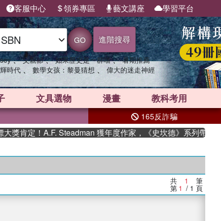
客服中心
領券專區
藝文講座
學習平台
進階搜尋
GO
、
、
、
sey
父親節
如果歷史是一群喵
暑期推薦
、
、
輝時代
數學女孩：黎曼猜想
偉大的迷走神經
子
文具選物
漫畫
教科考用
165反詐騙
肯定！A.F. Steadman 獲年度作家，《史坎德》系列帶你踏
共
1
筆
第
1
/ 1
頁