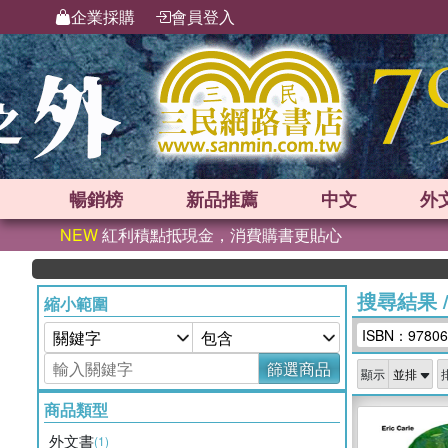
企業採購
會員登入
暢銷榜
新品
推薦
中文
外
NEW
紅利積點抵現金，消費購書更貼心
搜尋結果
縮小範圍
ISBN：97806
篩選商品
顯示
商品類型
外文書
(1)