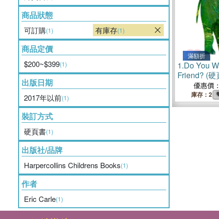
商品狀態
可訂購
有庫存
(1)
(1)
商品定價
滿額折
$200~$399
(1)
1.
Do You Wa
Friend?
出版日期
薦有聲書第
優惠價
庫存：2
2017年以前
(1)
裝訂方式
硬頁書
(1)
出版社/品牌
Harpercollins Childrens Books
(1)
作者
Eric Carle
(1)