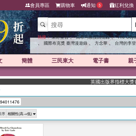
會員專區
購物車
通知
紅利兌換
5
、
、
熱搜：
東野圭吾
高希均教授回憶錄
The Odys
、
、
、
國際布克獎 臺灣漫遊錄
方念華
台灣的李登
文
簡體
三民東大
電子書
親
英國出版界指標大獎肯定！
/
94011476
排序