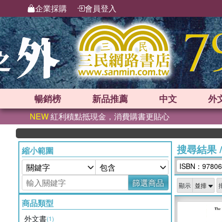
企業採購
會員登入
暢銷榜
新品
推薦
中文
外
NEW
紅利積點抵現金，消費購書更貼心
搜尋結果
縮小範圍
ISBN：97806
篩選商品
顯示
商品類型
外文書
(1)