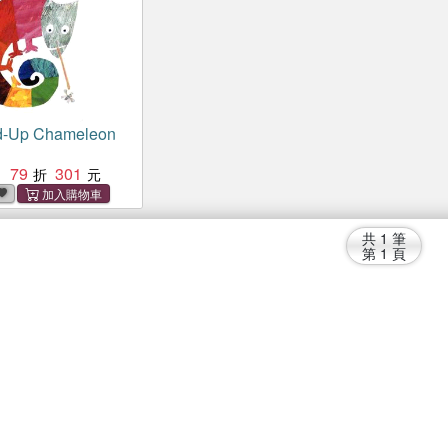
d-Up Chameleon
79
301
：
共
1
筆
第
1
頁