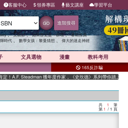
客服中心
領券專區
藝文講座
學習平台
進階搜尋
GO
、
、
、
sey
父親節
如果歷史是一群喵
暑期推薦
、
、
輝時代
數學女孩：黎曼猜想
偉大的迷走神經
子
文具選物
漫畫
教科考用
165反詐騙
A.F. Steadman 獲年度作家，《史坎德》系列帶你踏上熱血
共
1
筆
第
1
/ 1
頁