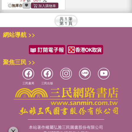
無庫存
共
1
筆
第
1
頁
網站導航 >>
聚焦三民 >>
三民書局
三民出版
本站著作權屬弘雅三民圖書股份有限公司