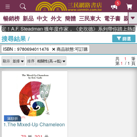
5
暢銷榜
新品
中文
外文
簡體
三民東大
電子書
親子
GO
！A.F. Steadman 獲年度作家，《史坎德》系列帶你踏上熱
搜尋結果
/
、
熱搜：
東野圭吾
高希均教授回憶錄
篩選
、
、
、
The Odyssey
父親節
如果歷
ISBN：9780694011476
商品狀態:可訂購
、
、
史是一群喵
暑期推薦
國際布克
、
、
獎 臺灣漫遊錄
方念華
台灣的李
共
1
筆
顯示
排序
、
、
登輝時代
數學女孩：黎曼猜想
第
1
/ 1
頁
偉大的迷走神經
滿額折
1.
The Mixed-Up Chameleon
79
301