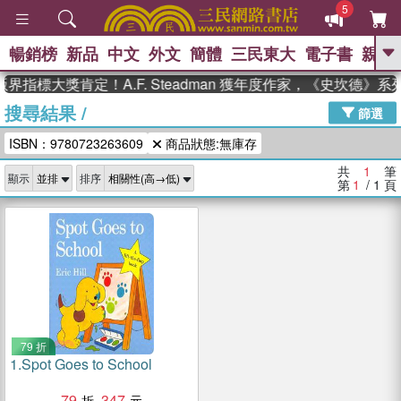
5
暢銷榜
新品
中文
外文
簡體
三民東大
電子書
親子
GO
界指標大獎肯定！A.F. Steadman 獲年度作家，《史坎德》
搜尋結果
/
、
熱搜：
東野圭吾
高希均教授回憶錄
篩選
、
、
、
The Odyssey
父親節
如果歷
ISBN：9780723263609
商品狀態:無庫存
、
、
史是一群喵
暑期推薦
國際布克
、
、
獎 臺灣漫遊錄
方念華
台灣的李
共
1
筆
顯示
排序
、
、
登輝時代
數學女孩：黎曼猜想
第
1
/ 1
頁
偉大的迷走神經
79 折
1.
Spot Goes to School
79
347