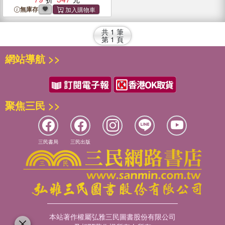
無庫存
共
1
筆
第
1
頁
網站導航 >>
聚焦三民 >>
三民書局
三民出版
本站著作權屬弘雅三民圖書股份有限公司