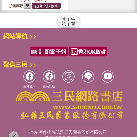
無庫存
共
1
筆
第
1
頁
網站導航 >>
聚焦三民 >>
三民書局
三民出版
本站著作權屬弘雅三民圖書股份有限公司