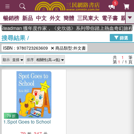
5
暢銷榜
新品
中文
外文
簡體
三民東大
電子書
親子
GO
 Steadman 獲年度作家，《史坎德》系列帶你踏上熱血奇幻旅程
搜尋結果
/
、
、
熱搜：
東野圭吾
The Odyssey
篩選
、
、
父親節
如果歷史是一群喵
暑期
ISBN：9780723263609
商品類型:外文書
、
、
推薦
國際布克獎 臺灣漫遊錄
方
、
、
念華
台灣的李登輝時代
數學女
共
1
筆
顯示
排序
、
孩：黎曼猜想
偉大的迷走神經
第
1
/ 1
頁
79 折
1.
Spot Goes to School
79
347