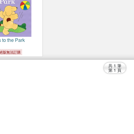
 to the Park
絕版無法訂購
共
1
筆
第
1
頁