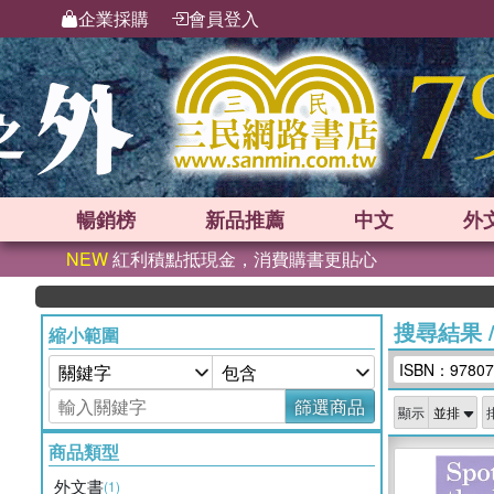
企業採購
會員登入
暢銷榜
新品
推薦
中文
外
NEW
紅利積點抵現金，消費購書更貼心
搜尋結果
縮小範圍
ISBN：97807
篩選商品
顯示
商品類型
外文書
(1)