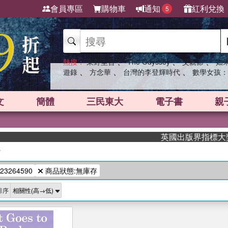
會員專區
購物車
通知
紅利兌換
5
、
、
、
熱搜：
東野圭吾
The Odyssey
父親節
如
、
、
、
遊錄
方念華
台灣的李登輝時代
數學女孩：
文
簡體
三民東大
電子書
親
英國出版界指標大獎肯定
/
23264590
商品狀態:無庫存
排序