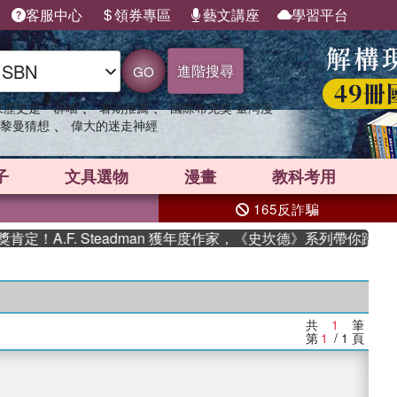
客服中心
領券專區
藝文講座
學習平台
進階搜尋
GO
、
、
果歷史是一群喵
暑期推薦
國際布克獎 臺灣漫
、
黎曼猜想
偉大的迷走神經
子
文具選物
漫畫
教科考用
165反詐騙
！A.F. Steadman 獲年度作家，《史坎德》系列帶你踏上熱
共
1
筆
第
1
/ 1
頁