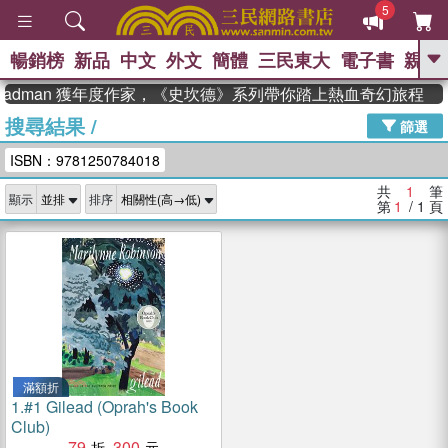
5
暢銷榜
新品
中文
外文
簡體
三民東大
電子書
親子
GO
teadman 獲年度作家，《史坎德》系列帶你踏上熱血奇幻旅程
搜尋結果
/
、
、
熱搜：
東野圭吾
The Odyssey
篩選
、
、
父親節
如果歷史是一群喵
暑期
ISBN：9781250784018
、
、
推薦
國際布克獎 臺灣漫遊錄
方
、
、
念華
台灣的李登輝時代
數學女
共
1
筆
顯示
排序
、
孩：黎曼猜想
偉大的迷走神經
第
1
/ 1
頁
滿額折
1.
#1 Gilead (Oprah's Book
Club)
79
300