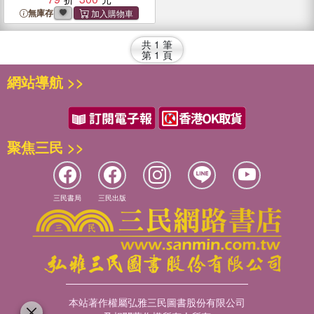
無庫存
共
1
筆
第
1
頁
網站導航 >>
聚焦三民 >>
三民書局
三民出版
本站著作權屬弘雅三民圖書股份有限公司