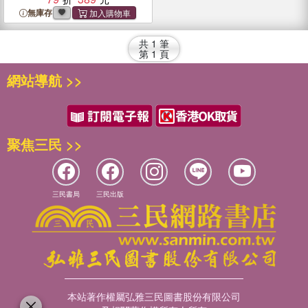
無庫存
共
1
筆
第
1
頁
網站導航 >>
聚焦三民 >>
三民書局
三民出版
本站著作權屬弘雅三民圖書股份有限公司