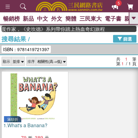
5
暢銷榜
新品
中文
外文
簡體
三民東大
電子書
親子
GO
n 獲年度作家，《史坎德》系列帶你踏上熱血奇幻旅程
搜尋結果
/
、
、
熱搜：
東野圭吾
The Odyssey
篩選
、
、
父親節
如果歷史是一群喵
暑期
ISBN：9781419721397
、
、
推薦
國際布克獎 臺灣漫遊錄
方
、
、
念華
台灣的李登輝時代
數學女
共
1
筆
顯示
排序
、
孩：黎曼猜想
偉大的迷走神經
第
1
/ 1
頁
滿額折
1.
What's a Banana?
79
389