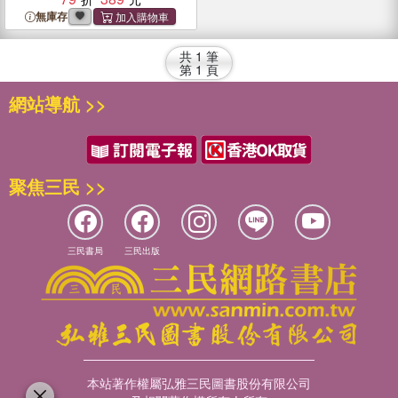
無庫存
共
1
筆
第
1
頁
網站導航 >>
聚焦三民 >>
三民書局
三民出版
本站著作權屬弘雅三民圖書股份有限公司