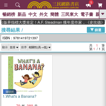
5
暢銷榜
新品
中文
外文
簡體
三民東大
電子書
親子
GO
出版界指標大獎肯定！A.F. Steadman 獲年度作家，《史坎
搜尋結果
/
、
、
熱搜：
東野圭吾
The Odyssey
篩選
、
、
父親節
如果歷史是一群喵
暑期
ISBN：9781419721397
、
、
推薦
國際布克獎 臺灣漫遊錄
方
、
、
念華
台灣的李登輝時代
數學女
共
1
筆
顯示
排序
、
孩：黎曼猜想
偉大的迷走神經
第
1
/ 1
頁
滿額折
1.
What's a Banana?
79
389