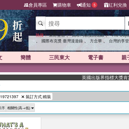
會員專區
購物車
通知
紅利兌換
5
、
、
熱搜：
東野圭吾
高希均教授回憶錄
The Odys
、
、
、
國際布克獎 臺灣漫遊錄
方念華
台灣的李登
文
簡體
三民東大
電子書
親
英國出版界指標大獎肯定！A
/
19721397
裝訂方式:精裝
排序