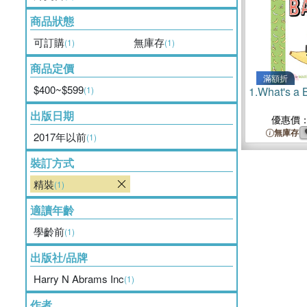
商品狀態
可訂購
無庫存
(1)
(1)
商品定價
滿額折
$400~$599
(1)
1.
What's a
出版日期
優惠價
無庫存
2017年以前
(1)
裝訂方式
精裝
(1)
適讀年齡
學齡前
(1)
出版社/品牌
Harry N Abrams Inc
(1)
作者