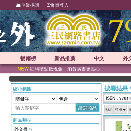
企業採購
會員登入
暢銷榜
新品
推薦
中文
外
NEW
紅利積點抵現金，消費購書更貼心
搜尋結果
縮小範圍
ISBN：97814
篩選商品
顯示
商品類型
外文書
(1)