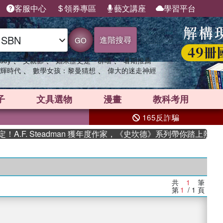
客服中心
領券專區
藝文講座
學習平台
進階搜尋
GO
、
、
、
sey
父親節
如果歷史是一群喵
暑期推薦
、
、
輝時代
數學女孩：黎曼猜想
偉大的迷走神經
子
文具選物
漫畫
教科考用
165反詐騙
.F. Steadman 獲年度作家，《史坎德》系列帶你踏上熱血奇
共
1
筆
第
1
/ 1
頁