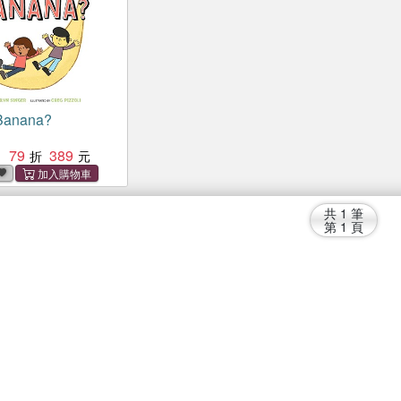
 Banana?
79
389
：
共
1
筆
第
1
頁