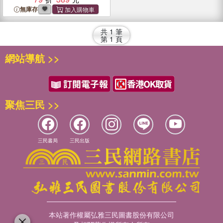
無庫存
共
1
筆
第
1
頁
網站導航 >>
聚焦三民 >>
三民書局
三民出版
本站著作權屬弘雅三民圖書股份有限公司