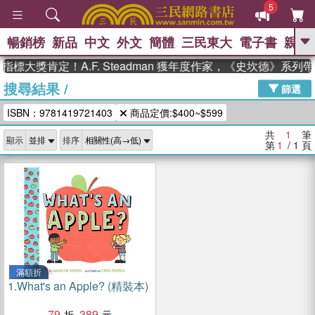
5
暢銷榜
新品
中文
外文
簡體
三民東大
電子書
親子
GO
標大獎肯定！A.F. Steadman 獲年度作家，《史坎德》系
搜尋結果
/
、
熱搜：
東野圭吾
高希均教授回憶錄
篩選
、
、
、
The Odyssey
父親節
如果歷
ISBN：9781419721403
商品定價:$400~$599
、
、
史是一群喵
暑期推薦
國際布克
、
、
獎 臺灣漫遊錄
方念華
台灣的李
共
1
筆
顯示
排序
、
、
登輝時代
數學女孩：黎曼猜想
第
1
/ 1
頁
偉大的迷走神經
滿額折
1.
What's an Apple? (精裝本)
79
389