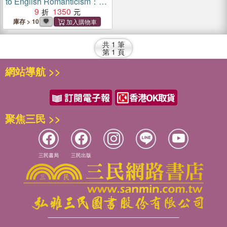
to English Romanticism：
The Intricate Journey of a
9
1350
Monistic Idea
庫存 > 10
共
1
筆
第
1
頁
網站導航 >>
聚焦三民 >>
三民書局
三民出版