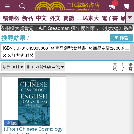
5
暢銷榜
新品
中文
外文
簡體
三民東大
電子書
親子
GO
指標大獎肯定！A.F. Steadman 獲年度作家，《史坎德》
搜尋結果
/
、
熱搜：
東野圭吾
高希均教授回憶錄
篩選
、
、
、
The Odyssey
父親節
如果歷
ISBN：9781643363806
商品類型:繁體書
商品定價:$800以上
、
、
史是一群喵
暑期推薦
國際布克
、
、
裝訂方式:精裝
獎 臺灣漫遊錄
方念華
台灣的李
、
、
登輝時代
數學女孩：黎曼猜想
共
1
筆
顯示
排序
偉大的迷走神經
第
1
/ 1
頁
滿額折
1.
From Chinese Cosmology