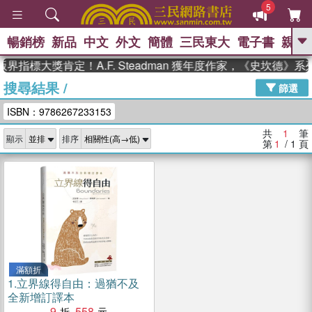
5
暢銷榜
新品
中文
外文
簡體
三民東大
電子書
親子
GO
界指標大獎肯定！A.F. Steadman 獲年度作家，《史坎德》
搜尋結果
/
、
熱搜：
東野圭吾
高希均教授回憶錄
篩選
、
、
、
The Odyssey
父親節
如果歷
ISBN：9786267233153
、
、
史是一群喵
暑期推薦
國際布克
、
、
獎 臺灣漫遊錄
方念華
台灣的李
共
1
筆
顯示
排序
、
、
登輝時代
數學女孩：黎曼猜想
第
1
/ 1
頁
偉大的迷走神經
滿額折
1.
立界線得自由：過猶不及
全新增訂譯本
9
558