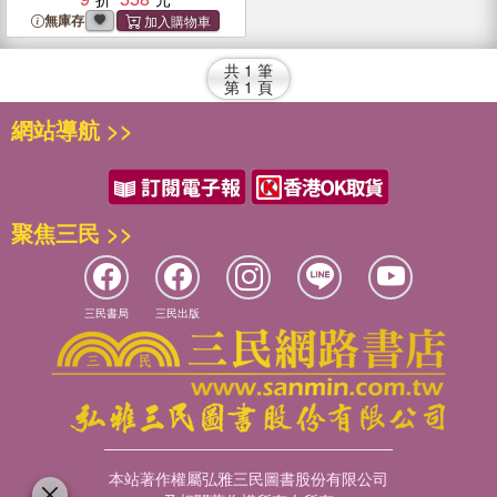
無庫存
共
1
筆
第
1
頁
網站導航 >>
聚焦三民 >>
三民書局
三民出版
本站著作權屬弘雅三民圖書股份有限公司