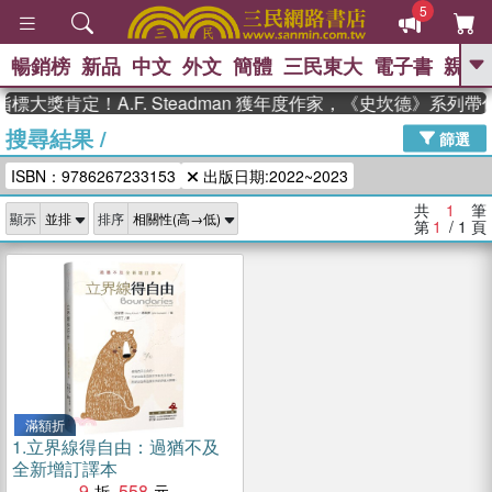
5
暢銷榜
新品
中文
外文
簡體
三民東大
電子書
親子
GO
標大獎肯定！A.F. Steadman 獲年度作家，《史坎德》系列
搜尋結果
/
、
熱搜：
東野圭吾
高希均教授回憶錄
篩選
、
、
、
The Odyssey
父親節
如果歷
ISBN：9786267233153
出版日期:2022~2023
、
、
史是一群喵
暑期推薦
國際布克
、
、
獎 臺灣漫遊錄
方念華
台灣的李
共
1
筆
顯示
排序
、
、
登輝時代
數學女孩：黎曼猜想
第
1
/ 1
頁
偉大的迷走神經
滿額折
1.
立界線得自由：過猶不及
全新增訂譯本
9
558