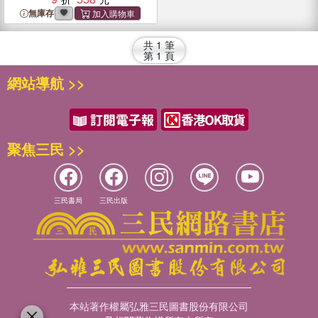
無庫存
共
1
筆
第
1
頁
網站導航 >>
聚焦三民 >>
三民書局
三民出版
本站著作權屬弘雅三民圖書股份有限公司