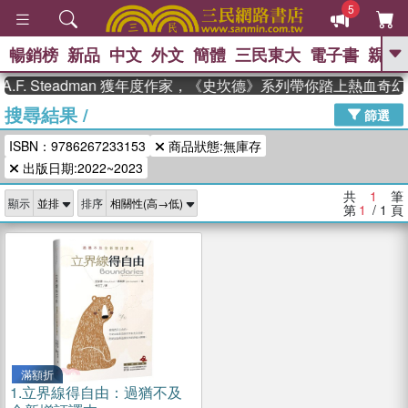
5
暢銷榜
新品
中文
外文
簡體
三民東大
電子書
親子
GO
F. Steadman 獲年度作家，《史坎德》系列帶你踏上熱血奇幻
搜尋結果
/
、
熱搜：
東野圭吾
高希均教授回憶錄
篩選
、
、
、
The Odyssey
父親節
如果歷
ISBN：9786267233153
商品狀態:無庫存
、
、
史是一群喵
暑期推薦
國際布克
、
、
出版日期:2022~2023
獎 臺灣漫遊錄
方念華
台灣的李
、
、
登輝時代
數學女孩：黎曼猜想
共
1
筆
顯示
排序
偉大的迷走神經
第
1
/ 1
頁
滿額折
1.
立界線得自由：過猶不及