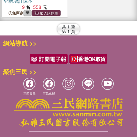
全新增訂譯本
9
558
無庫存
共
1
筆
第
1
頁
網站導航 >>
聚焦三民 >>
三民書局
三民出版