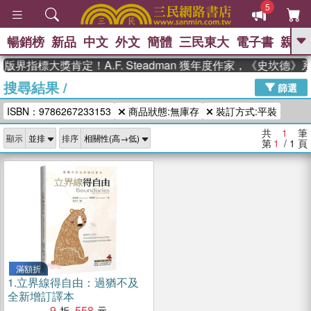
5
暢銷榜
新品
中文
外文
簡體
三民東大
電子書
親子
GO
版界指標大獎肯定！A.F. Steadman 獲年度作家，《史坎德
搜尋結果
/
、
熱搜：
東野圭吾
高希均教授回憶錄
篩選
、
、
、
The Odyssey
父親節
如果歷
ISBN：9786267233153
商品狀態:無庫存
裝訂方式:平裝
、
、
史是一群喵
暑期推薦
國際布克
、
、
獎 臺灣漫遊錄
方念華
台灣的李
共
1
筆
顯示
排序
、
、
登輝時代
數學女孩：黎曼猜想
第
1
/ 1
頁
偉大的迷走神經
滿額折
1.
立界線得自由：過猶不及
全新增訂譯本
9
558