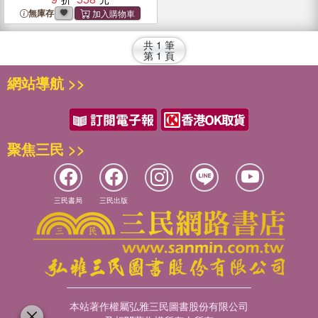
無庫存
共
1
筆
第
1
頁
網站導航 >>
聚焦三民 >>
三民書局
三民出版
本站著作權屬弘雅三民圖書股份有限公司