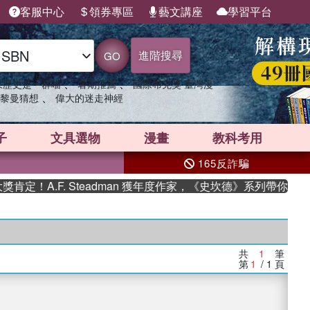
客服中心
領券專區
藝文講座
學習平台
進階搜尋
GO
、
、
果歷史是一群喵
暑期推薦
國際布克獎 臺灣漫
、
黎曼猜想
偉大的迷走神經
子
文具選物
漫畫
教科考用
165反詐騙
定！A.F. Steadman 獲年度作家，《史坎德》系列帶你踏上
共
1
筆
第
1
/ 1
頁