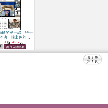
攝影的第一課：得一
基本功，拍出你的風
長銷經典版）
9
495
：
共
1
筆
第
1
頁