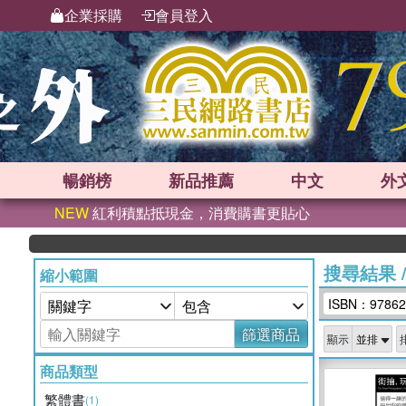
企業採購
會員登入
暢銷榜
新品
推薦
中文
外
NEW
紅利積點抵現金，消費購書更貼心
搜尋結果
縮小範圍
ISBN：97862
篩選商品
顯示
商品類型
繁體書
(1)