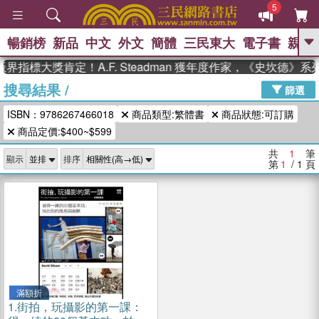
5
暢銷榜
新品
中文
外文
簡體
三民東大
電子書
親子
GO
界指標大獎肯定！A.F. Steadman 獲年度作家，《史坎德》
搜尋結果
/
、
、
熱搜：
東野圭吾
The Odyssey
篩選
、
、
父親節
如果歷史是一群喵
暑期
ISBN：9786267466018
商品類型:繁體書
商品狀態:可訂購
、
、
推薦
國際布克獎 臺灣漫遊錄
方
、
、
商品定價:$400~$599
念華
台灣的李登輝時代
數學女
、
孩：黎曼猜想
偉大的迷走神經
共
1
筆
顯示
排序
第
1
/ 1
頁
滿額折
1.
街拍，玩攝影的第一課：