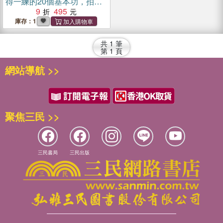
得一練的20個基本功，拍出
你的風格與幽默（長銷經典
9
495
版）
庫存：1
共
1
筆
第
1
頁
網站導航 >>
聚焦三民 >>
三民書局
三民出版