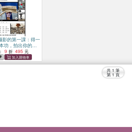
攝影的第一課：得一
基本功，拍出你的風
長銷經典版）
9
495
：
共
1
筆
第
1
頁