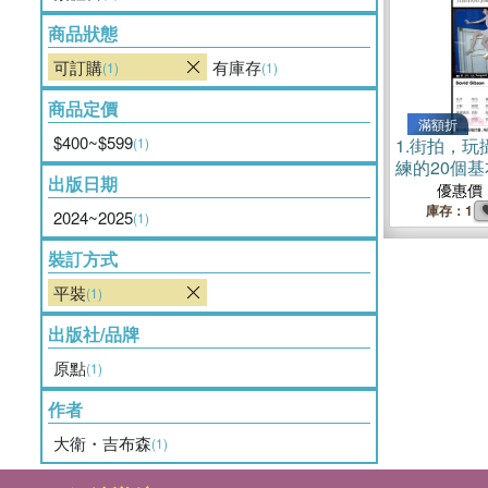
商品狀態
可訂購
有庫存
(1)
(1)
商品定價
滿額折
$400~$599
(1)
1.
街拍，玩
練的20個
出版日期
格與幽默（
優惠價
庫存：1
2024~2025
(1)
裝訂方式
平裝
(1)
出版社/品牌
原點
(1)
作者
大衛・吉布森
(1)