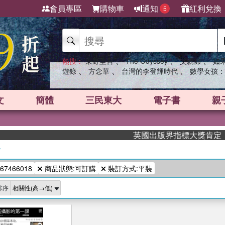
會員專區
購物車
通知
紅利兌換
5
、
、
、
熱搜：
東野圭吾
The Odyssey
父親節
如
、
、
、
遊錄
方念華
台灣的李登輝時代
數學女孩：
文
簡體
三民東大
電子書
親
英國出版界指標大獎肯定！A.
/
67466018
商品狀態:可訂購
裝訂方式:平裝
排序