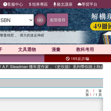
客服中心
領券專區
藝文講座
學習平台
進階搜尋
GO
、
、
果歷史是一群喵
暑期推薦
國際布克獎 臺灣漫
、
黎曼猜想
偉大的迷走神經
子
文具選物
漫畫
教科考用
165反詐騙
F. Steadman 獲年度作家，《史坎德》系列帶你踏上熱血奇幻
共
1
筆
第
1
/ 1
頁