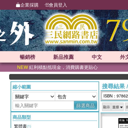
企業採購
會員登入
暢銷榜
新品
推薦
中文
外
NEW
紅利積點抵現金，消費購書更貼心
搜尋結果
縮小範圍
ISBN：97862
篩選商品
顯示
商品類型
繁體書
(1)