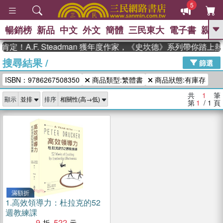
5
暢銷榜
新品
中文
外文
簡體
三民東大
電子書
親子
GO
定！A.F. Steadman 獲年度作家，《史坎德》系列帶你踏上
搜尋結果
/
、
熱搜：
東野圭吾
高希均教授回憶錄
篩選
、
、
、
The Odyssey
父親節
如果歷
ISBN：9786267508350
商品類型:繁體書
商品狀態:有庫存
、
、
史是一群喵
暑期推薦
國際布克
、
、
獎 臺灣漫遊錄
方念華
台灣的李
共
1
筆
顯示
排序
、
、
登輝時代
數學女孩：黎曼猜想
第
1
/ 1
頁
偉大的迷走神經
滿額折
1.
高效領導力：杜拉克的52
週教練課
9
522