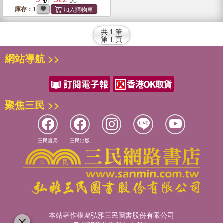
庫存：1
共
1
筆
第
1
頁
網站導航 >>
聚焦三民 >>
三民書局
三民出版
本站著作權屬弘雅三民圖書股份有限公司