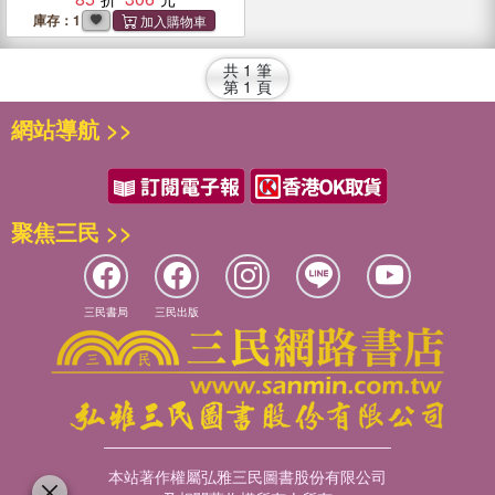
庫存：1
共
1
筆
第
1
頁
網站導航 >>
聚焦三民 >>
三民書局
三民出版
本站著作權屬弘雅三民圖書股份有限公司