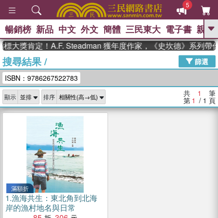
5
暢銷榜
新品
中文
外文
簡體
三民東大
電子書
親子
GO
標大獎肯定！A.F. Steadman 獲年度作家，《史坎德》系列
搜尋結果
/
、
熱搜：
東野圭吾
高希均教授回憶錄
篩選
、
、
、
The Odyssey
父親節
花開錦
ISBN：9786267522783
、
、
、
繡
暑期推薦
方念華
台灣的
、
李登輝時代
數學女孩：黎曼猜想
共
1
筆
顯示
排序
、
、
偉大的迷走神經
如果歷史是一
第
1
/ 1
頁
、
群喵
臺灣漫遊錄
滿額折
1.
漁海共生：東北角到北海
岸的漁村地名與日常
85
306