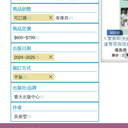
商品狀態
可訂購
有庫存
(1)
(1)
商品定價
滿額折
$600~$799
(1)
1.
警察即決
違警罪與現
出版日期
優惠價
庫存：2
2024~2025
(1)
裝訂方式
平裝
(1)
出版社/品牌
臺大出版中心
(1)
作者
吳俊瑩
(1)