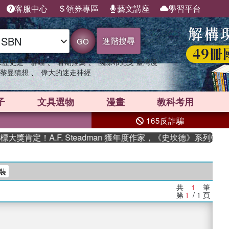
客服中心
領券專區
藝文講座
學習平台
進階搜尋
GO
、
、
果歷史是一群喵
暑期推薦
國際布克獎 臺灣漫
、
黎曼猜想
偉大的迷走神經
子
文具選物
漫畫
教科考用
165反詐騙
獎肯定！A.F. Steadman 獲年度作家，《史坎德》系列帶你
裝
共
1
筆
第
1
/ 1
頁