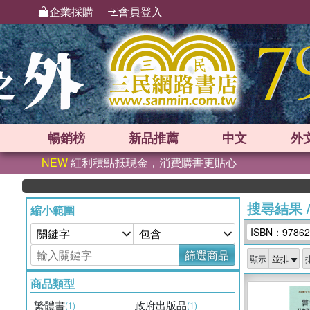
企業採購
會員登入
暢銷榜
新品
推薦
中文
外
NEW
紅利積點抵現金，消費購書更貼心
搜尋結果
縮小範圍
ISBN：97862
篩選商品
顯示
商品類型
繁體書
政府出版品
(1)
(1)