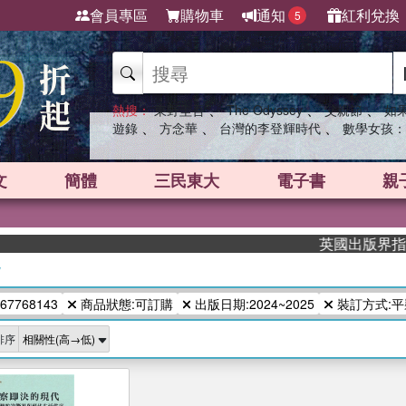
會員專區
購物車
通知
紅利兌換
5
、
、
、
熱搜：
東野圭吾
The Odyssey
父親節
如
、
、
、
遊錄
方念華
台灣的李登輝時代
數學女孩：
文
簡體
三民東大
電子書
親
英國出版界指標大
/
67768143
商品狀態:可訂購
出版日期:2024~2025
裝訂方式:平
排序