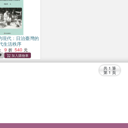
的現代：日治臺灣的
代生活秩序
9
540
：
共
1
筆
第
1
頁