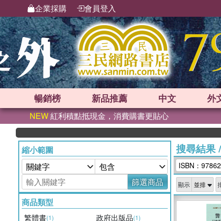
企業採購
會員登入
暢銷榜
新品
推薦
中文
外
NEW
紅利積點抵現金，消費購書更貼心
搜尋結果
縮小範圍
ISBN：97862
篩選商品
顯示
商品類型
繁體書
政府出版品
(1)
(1)