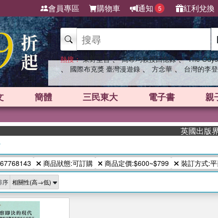
會員專區
購物車
通知
紅利兌換
5
、
、
熱搜：
東野圭吾
高希均教授回憶錄
The Odys
、
、
、
國際布克獎 臺灣漫遊錄
方念華
台灣的李登
文
簡體
三民東大
電子書
親
英國出版界指標
/
67768143
商品狀態:可訂購
商品定價:$600~$799
裝訂方式:平
排序