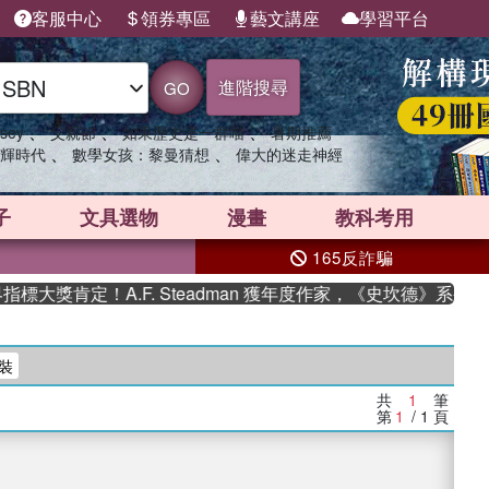
客服中心
領券專區
藝文講座
學習平台
進階搜尋
GO
、
、
、
sey
父親節
如果歷史是一群喵
暑期推薦
、
、
輝時代
數學女孩：黎曼猜想
偉大的迷走神經
子
文具選物
漫畫
教科考用
165反詐騙
大獎肯定！A.F. Steadman 獲年度作家，《史坎德》系列帶
裝
共
1
筆
第
1
/ 1
頁