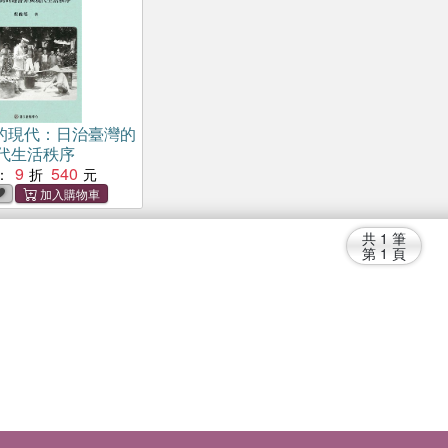
的現代：日治臺灣的
代生活秩序
9
540
：
共
1
筆
第
1
頁