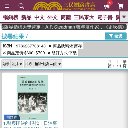
5
暢銷榜
新品
中文
外文
簡體
三民東大
電子書
親子
GO
出版界指標大獎肯定！A.F. Steadman 獲年度作家，《史坎
搜尋結果
/
、
熱搜：
東野圭吾
高希均教授回憶錄
篩選
、
、
、
The Odyssey
父親節
花開錦
ISBN：9786267768143
商品狀態:有庫存
、
、
、
繡
暑期推薦
方念華
台灣的
、
商品定價:$600~$799
裝訂方式:平裝
李登輝時代
數學女孩：黎曼猜想
、
、
偉大的迷走神經
如果歷史是一
共
1
筆
、
顯示
排序
群喵
臺灣漫遊錄
第
1
/ 1
頁
滿額折
1.
警察即決的現代：日治臺