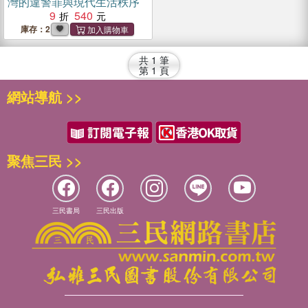
灣的違警罪與現代生活秩序
9
540
庫存：2
共
1
筆
第
1
頁
網站導航 >>
聚焦三民 >>
三民書局
三民出版