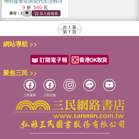
灣的違警罪與現代生活秩序
9
540
庫存：2
共
1
筆
第
1
頁
網站導航 >>
聚焦三民 >>
三民書局
三民出版