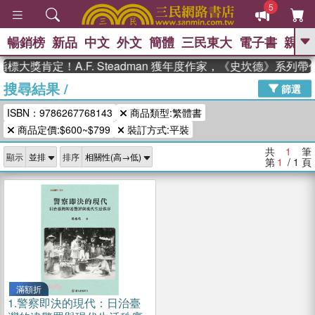
5
暢銷榜
新品
中文
外文
簡體
三民東大
電子書
親子
GO
標大獎肯定！A.F. Steadman 獲年度作家，《史坎德》系列
搜尋結果
/
、
熱搜：
東野圭吾
高希均教授回憶錄
篩選
、
、
、
The Odyssey
父親節
如果歷
ISBN：9786267768143
商品類型:繁體書
、
、
史是一群喵
暑期推薦
國際布克
、
、
商品定價:$600~$799
裝訂方式:平裝
獎 臺灣漫遊錄
方念華
台灣的李
、
、
登輝時代
數學女孩：黎曼猜想
共
1
筆
顯示
排序
偉大的迷走神經
第
1
/ 1
頁
滿額折
1.
警察即決的現代：日治臺