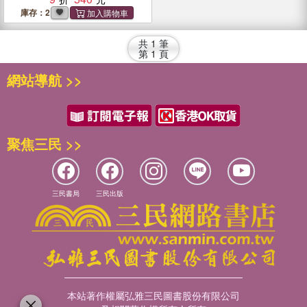
庫存：2
共
1
筆
第
1
頁
網站導航 >>
聚焦三民 >>
三民書局
三民出版
本站著作權屬弘雅三民圖書股份有限公司