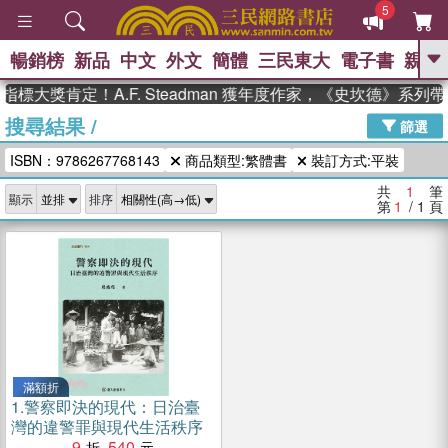
5
暢銷榜
新品
中文
外文
簡體
三民東大
電子書
親子
GO
標大獎肯定！A.F. Steadman 獲年度作家，《史坎德》系列
搜尋結果
/
、
、
熱搜：
東野圭吾
The Odyssey
篩選
、
、
父親節
如果歷史是一群喵
暑期
ISBN：9786267768143
商品類型:繁體書
裝訂方式:平裝
、
、
推薦
國際布克獎 臺灣漫遊錄
方
、
、
念華
台灣的李登輝時代
數學女
共
1
筆
顯示
排序
、
孩：黎曼猜想
偉大的迷走神經
第
1
/ 1
頁
滿額折
1.
警察即決的現代：日治臺
灣的違警罪與現代生活秩序
9
540