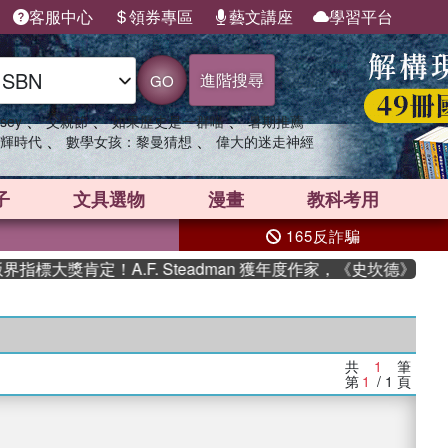
客服中心
領券專區
藝文講座
學習平台
進階搜尋
GO
、
、
、
sey
父親節
如果歷史是一群喵
暑期推薦
、
、
輝時代
數學女孩：黎曼猜想
偉大的迷走神經
子
文具選物
漫畫
教科考用
165反詐騙
標大獎肯定！A.F. Steadman 獲年度作家，《史坎德》系列
共
1
筆
第
1
/ 1
頁