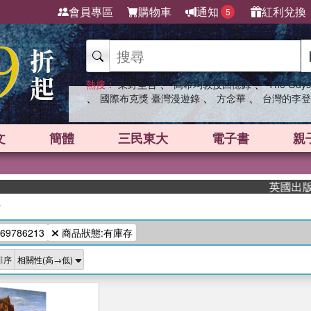
會員專區
購物車
通知
紅利兌換
5
、
、
熱搜：
東野圭吾
高希均教授回憶錄
The Odys
、
、
、
國際布克獎 臺灣漫遊錄
方念華
台灣的李登
文
簡體
三民東大
電子書
親
英國出版界指
/
69786213
商品狀態:有庫存
排序