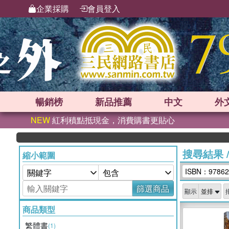
企業採購
會員登入
暢銷榜
新品
推薦
中文
外
NEW
紅利積點抵現金，消費購書更貼心
搜尋結果
縮小範圍
ISBN：97862
篩選商品
顯示
商品類型
繁體書
(1)