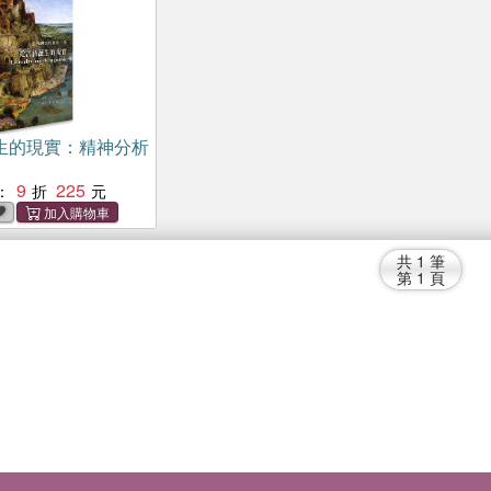
生的現實：精神分析
9
225
：
共
1
筆
第
1
頁