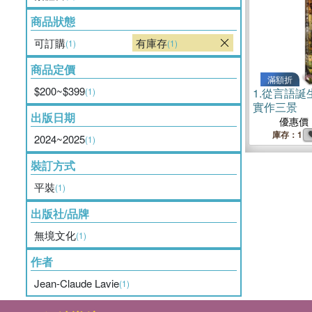
商品狀態
可訂購
有庫存
(1)
(1)
商品定價
滿額折
$200~$399
(1)
1.
從言語誕
實作三景
出版日期
優惠價
庫存：1
2024~2025
(1)
裝訂方式
平裝
(1)
出版社/品牌
無境文化
(1)
作者
Jean-Claude Lavie
(1)