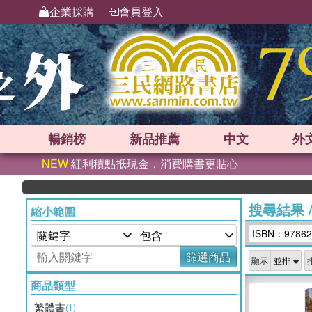
企業採購
會員登入
暢銷榜
新品
推薦
中文
外
NEW
紅利積點抵現金，消費購書更貼心
搜尋結果
縮小範圍
ISBN：97862
篩選商品
顯示
商品類型
繁體書
(1)