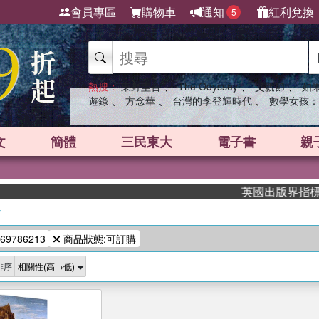
會員專區
購物車
通知
紅利兌換
5
、
、
、
熱搜：
東野圭吾
The Odyssey
父親節
如
、
、
、
遊錄
方念華
台灣的李登輝時代
數學女孩：
文
簡體
三民東大
電子書
親
英國出版界指標大獎
/
69786213
商品狀態:可訂購
排序