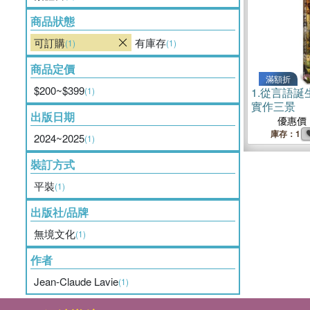
商品狀態
可訂購
有庫存
(1)
(1)
商品定價
滿額折
$200~$399
(1)
1.
從言語誕
實作三景
出版日期
優惠價
庫存：1
2024~2025
(1)
裝訂方式
平裝
(1)
出版社/品牌
無境文化
(1)
作者
Jean-Claude Lavie
(1)