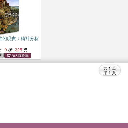
生的現實：精神分析
9
225
：
共
1
筆
第
1
頁