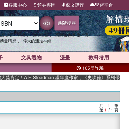
客服中心
領券專區
藝文講座
學習平台
進階搜尋
GO
、
、
果歷史是一群喵
暑期推薦
國際布克獎 臺灣漫
、
黎曼猜想
偉大的迷走神經
子
文具選物
漫畫
教科考用
165反詐騙
肯定！A.F. Steadman 獲年度作家，《史坎德》系列帶你踏
共
1
筆
第
1
/ 1
頁