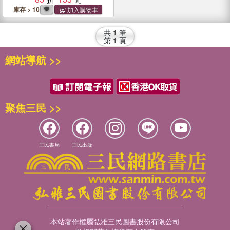
庫存 > 10
共
1
筆
第
1
頁
網站導航 >>
聚焦三民 >>
三民書局
三民出版
本站著作權屬弘雅三民圖書股份有限公司