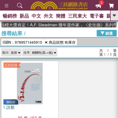
5
暢銷榜
新品
中文
外文
簡體
三民東大
電子書
親子
GO
標大獎肯定！A.F. Steadman 獲年度作家，《史坎德》系列
搜尋結果
/
、
熱搜：
東野圭吾
高希均教授回憶錄
篩選
、
、
、
The Odyssey
父親節
如果歷
ISBN：9789571445915
商品狀態:有庫存
、
、
史是一群喵
暑期推薦
國際布克
、
、
獎 臺灣漫遊錄
方念華
台灣的李
共
1
筆
顯示
排序
、
、
登輝時代
數學女孩：黎曼猜想
第
1
/ 1
頁
偉大的迷走神經
紅利兌換
滿額折
1.
說數
85
153