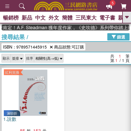
5
暢銷榜
新品
中文
外文
簡體
三民東大
電子書
親子
GO
定！A.F. Steadman 獲年度作家，《史坎德》系列帶你踏上
搜尋結果
/
、
熱搜：
東野圭吾
高希均教授回憶錄
篩選
、
、
、
The Odyssey
父親節
如果歷
ISBN：9789571445915
商品狀態:可訂購
、
、
史是一群喵
暑期推薦
國際布克
、
、
獎 臺灣漫遊錄
方念華
台灣的李
共
1
筆
顯示
排序
、
、
登輝時代
數學女孩：黎曼猜想
第
1
/ 1
頁
偉大的迷走神經
紅利兌換
滿額折
1.
說數
85
153