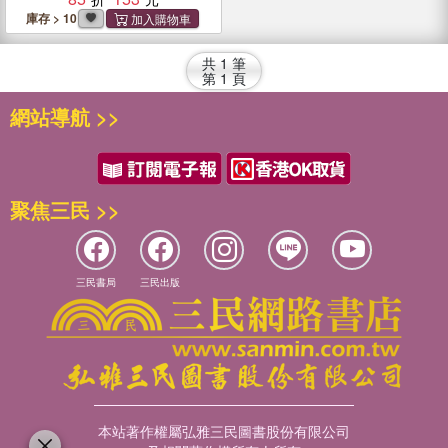
庫存 > 10
共
1
筆
第
1
頁
網站導航 >>
聚焦三民 >>
三民書局
三民出版
本站著作權屬弘雅三民圖書股份有限公司