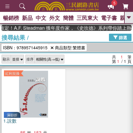
5
暢銷榜
新品
中文
外文
簡體
三民東大
電子書
親子
GO
！A.F. Steadman 獲年度作家，《史坎德》系列帶你踏上
搜尋結果
/
、
熱搜：
東野圭吾
高希均教授回憶錄
篩選
、
、
、
The Odyssey
父親節
如果歷
ISBN：9789571445915
商品類型:繁體書
、
、
史是一群喵
暑期推薦
國際布克
、
、
獎 臺灣漫遊錄
方念華
台灣的李
共
1
筆
顯示
排序
、
、
登輝時代
數學女孩：黎曼猜想
第
1
/ 1
頁
偉大的迷走神經
紅利兌換
滿額折
1.
說數
85
153