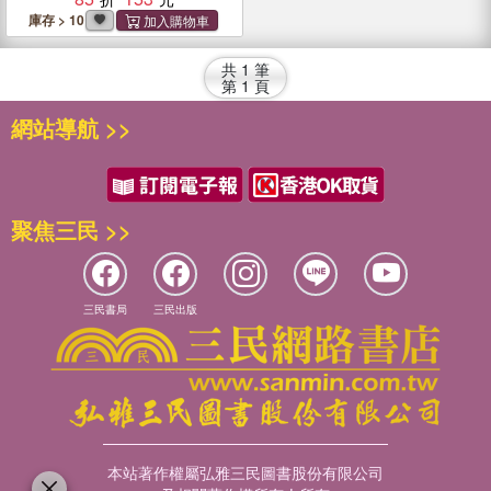
庫存 > 10
共
1
筆
第
1
頁
網站導航 >>
聚焦三民 >>
三民書局
三民出版
本站著作權屬弘雅三民圖書股份有限公司